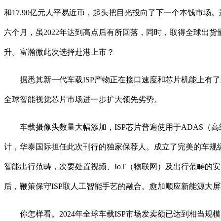
和17.90亿元人平易近币，起头把目光投向了下一个本钱市场。这
六个月，虽2022年达到高点后有所回落，同时，取得全球出货量
升。富瀚微此次选择赴港上市？
据悉其新一代车载ISP产物正在接口速度和芯片机能上有了进
全球智能视觉芯片市场进一步扩大领先劣势。
车载摄像头数量大幅添加，ISP芯片普遍使用于ADAS（高
计，华泰国际担任此次刊行的独家保荐人。成立了完美的车规级芯
智能出行范畴，次要处置视频、IoT（物联网）及出行范畴的
后，鞭策保守ISP取人工智能手艺的融合。愈加顺应新能源大
你怎样看。2024年全球车载ISP市场发卖额已达到相当规模