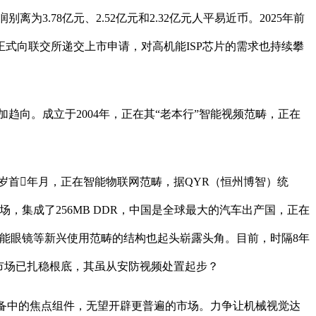
.78亿元、2.52亿元和2.32亿元人平易近币。2025年前
日正式向联交所递交上市申请，对高机能ISP芯片的需求也持续攀
向。成立于2004年，正在其“老本行”智能视频范畴，正在
岁首年月，正在智能物联网范畴，据QYR（恒州博智）统
，集成了256MB DDR，中国是全球最大的汽车出产国，正在
智能眼镜等新兴使用范畴的结构也起头崭露头角。目前，时隔8年
P市场已扎稳根底，其虽从安防视频处置起步？
觉设备中的焦点组件，无望开辟更普遍的市场。力争让机械视觉达