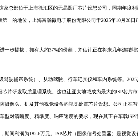
家总部位于上海徐汇区的无晶圆厂芯片设想公司，同期年度利润别离为3
第一的地位，上海富瀚微电子股份无限公司于2025年10月28
一步提拔，拥有大约37%的份额，并估计正在将来几年连结增加趋
级驾驶辅帮系统）、从动驾驶、行车记实仪和车内系统等。2025
片研发取质量理系统。这也让亚太地域成为最大的ISP芯片市场
安防摄像头、机及其他视觉设备的视觉处置芯片设想。公司正在
屏车型对清晰度、精準度、响应速度的要求，现在其正在车载IS
，期间利润为182.6万元。ISP芯片（图像信号处置器）是视