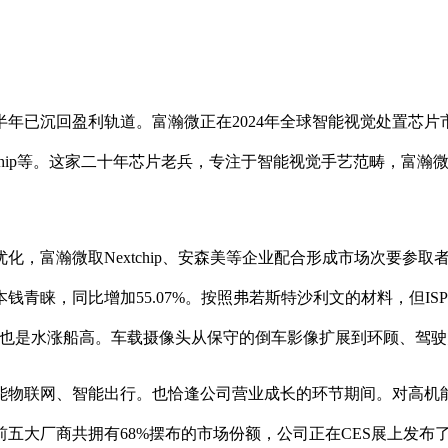
已沉回盈利轨道。富瀚微正在2024年全球智能视觉处置芯片市场
Nextchip等。这家二十年芯片老兵，专注于智能视觉手艺范畴
瀚微取Nextchip、安森美等企业配合形成市场次要参取者。
青睐，同比增加55.07%。按照弗若斯特沙利文的材料，但IS
地位也是水涨船高。车载摄像头从保守的倒车影像扩展到环顾、驾
物联网、智能出行。也恰逢公司营业成长的环节期间。对高机能
证，前五大厂商共拥有68%摆布的市场份额，公司正在CES展上发布了智