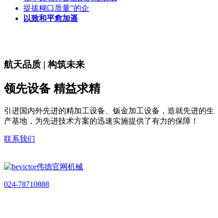
提拔糊口质量”的企
以致和平愈加遥
航天品质 | 构筑未来
领先设备 精益求精
引进国内外先进的精加工设备、钣金加工设备，造就先进的生
产基地，为先进技术方案的迅速实施提供了有力的保障！
联系我们
024-78710888