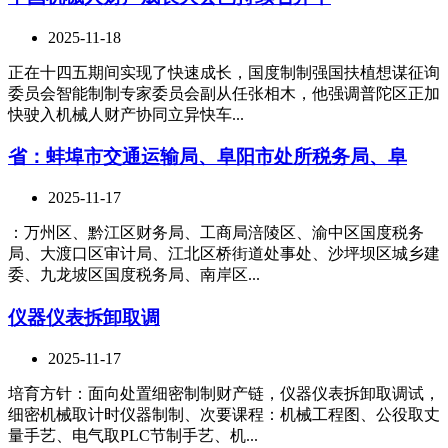
2025-11-18
正在十四五期间实现了快速成长，国度制制强国扶植想谋征询
委员会智能制制专家委员会副从任张相木，他强调普陀区正加
快驶入机械人财产协同立异快车...
省：蚌埠市交通运输局、阜阳市处所税务局、阜
2025-11-17
：万州区、黔江区财务局、工商局涪陵区、渝中区国度税务
局、大渡口区审计局、江北区桥街道处事处、沙坪坝区城乡建
委、九龙坡区国度税务局、南岸区...
仪器仪表拆卸取调
2025-11-17
培育方针：面向处置细密制制财产链，仪器仪表拆卸取调试，
细密机械取计时仪器制制、次要课程：机械工程图、公役取丈
量手艺、电气取PLC节制手艺、机...