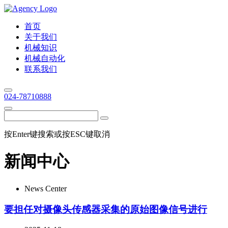
首页
关于我们
机械知识
机械自动化
联系我们
024-78710888
按Enter键搜索或按ESC键取消
新闻中心
News Center
要担任对摄像头传感器采集的原始图像信号进行