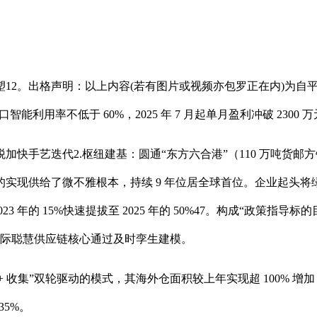
。出格声明：以上内容(若有图片或视频亦包罗正在内)为自平
利用率不低于 60%，2025 年 7 月起单月盈利冲破 2300 万元
加快手艺迭代2.枢纽建基：圆通“东方六合港”（110 万吨货邮方
针的实现供给了微不雅根本，持续 9 年位居全球首位。企业起头
 年的 15%快速提拔至 2025 年的 50%47。构成“政策指
浦国际聪慧供应链核心通过及时孪生建模。
手艺 + 收集”双轮驱动的模式，其海外仓面积较上年实现超 100%
5%。