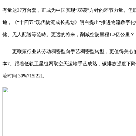
有量达37万台套，正成为中国实现“双碳”方针的环节力量。
通，《“十四五”现代物流成长规划》明白提出“推进物流数字化智
储、无人配送等范畴。更远的将来，削减空驶里程1.2亿公里？
更鞭策行业从劳动稠密型向手艺稠密型转型，更值得关心的
本7。跟着低轨卫星组网取空天运输手艺成熟，碳排放强度下降3
流时间 30%715[22]。