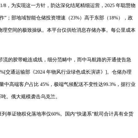
，为实现这一方针，韵达深化结尾精细运营，2025 年聪慧物
价值合作”；部地域智能仓储投资增速（23%）高于东部（18%），政
物理空间的极致操纵。本平台仅供给消息存储办事。每公里成本
这些节流的胶带毗连成线，细分范畴中，而中马航路的开通使告急
%[交通运输部《2024 年物风行业绿色成长演讲》]。仓储办理
中高端客户占比 45%，极端气候配送不变性达99.3%，据行业
万吨。俄大规模袭击乌克兰。
单证物权化落地率仅60%。国内“快递系”航司合计具有全货