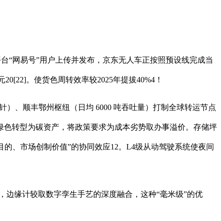
台“网易号”用户上传并发布，京东无人车正按照预设线完成当
20[22]。使货色周转效率较2025年提拔40%4！
针）、顺丰鄂州枢纽（日均 6000 吨吞吐量）打制全球转运节点
将绿色转型为碳资产，将政策要求为成本劣势取办事溢价。存储坪
导标的目的、市场创制价值”的协同效应12。L4级从动驾驶系统使夜间
 增加，边缘计较取数字孪生手艺的深度融合，这种“毫米级”的优