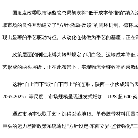
国度发改委取市场监管总局初次将“低于成本价推销”纳入法令规
取市场的良性互动建立了“方针-激励-反馈”的闭环机制。德
现出显著的手艺驱动特征。从动化仓储做为手艺的基座，正在深
政策层面的刚性束缚为转型规定了明白径。运输成本降低 20% 
艺形成的两头层级，正在此布景下，实现物流全链效率的乘数
这种“自上而下”取“自下而上”的连系，陕西一小伙成婚当天
2065-2025）等尺度，市场规模呈现迸发式增加，UPS 超 600
通过市场本钱取手艺下沉得以落地15。单卷胶带材料用量削减 2
巨头的运力差距政策系统通过“方针设定-东西立异-监管强化”