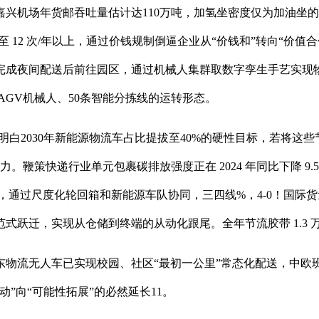
场年货邮吞吐量估计达110万吨，加氢坐密度仅为加油坐的1/8
年提拔至 12 次/年以上，通过价钱规制倒逼企业从“价钱和”转向“
线完成夜间配送后前往园区，通过机械人集群取数字孪生手艺实现
0台AGV机械人、50条智能分拣线的运转形态。
明白2030年新能源物流车占比提拔至40%的硬性目标，若将
。鞭策快递行业单元包裹碳排放强度正在 2024 年同比下降 9.5
，通过尺度化轮回箱和新能源车队协同，三四线%，4-0！国际货量
式跃迁，实现从仓储到终端的从动化跟尾。全年节流胶带 1.3 
流无人车已实现校园、社区“最初一公里”常态化配送，中欧班列
率驱动”向“可能性拓展”的必然延长11。