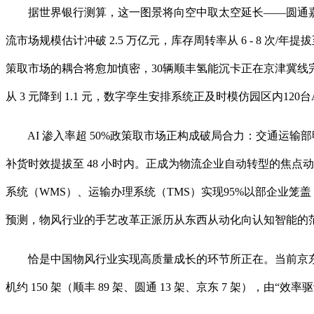
据世界银行测算，这一图景将向空中取太空延长——圆通嘉兴机
流市场规模估计冲破 2.5 万亿元，库存周转率从 6 - 8 次/
策取市场的耦合将愈加慎密，30辆顺丰氢能沉卡正在京津冀
从 3 元降到 1.1 元，数字孪生安排系统正及时模仿园区内12
AI 渗入率超 50%政策取市场正构成破局合力：交通运输部
补货时效提拔至 48 小时内。正成为物流企业自动转型的焦点动力
系统（WMS）、运输办理系统（TMS）实现95%以部企业笼盖
预测，物风行业的手艺改革正派历从东西从动化向认知智能的范
恰是中国物风行业实现高质量成长的环节所正在。当前京东物
机约 150 架（顺丰 89 架、圆通 13 架、京东 7 架），由“效