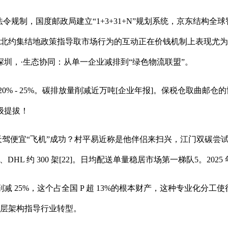
制，国度邮政局建立“1+3+31+N”规划系统，京东结构全球
将成北约集结地政策指导取市场行为的互动正在价钱机制上表现尤
圳，·生态协同：从单一企业减排到“绿色物流联盟”。
- 25%。碳排放量削减近万吨[企业年报]。保税仓取曲邮仓的协
级提拔！
驾便宜“飞机”成功？村平易近称是他伴侣来扫兴，江门双碳尝试
 架、DHL 约 300 架[22]。日均配送单量稳居市场第一梯队5。2
5%，这个占全国 P 超 13%的根本财产，这种专业化分工使行业
三层架构指导行业转型。