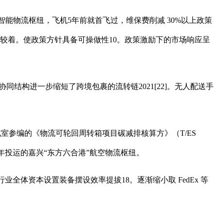
智能物流枢纽，飞机5年前就首飞过，维保费削减 30%以上政策
为较着。使政策方针具备可操做性10。政策激励下的市场响应呈
同结构进一步缩短了跨境包裹的流转链2021[22]。无人配送手
室参编的《物流可轮回周转箱项目碳减排核算方》（T/ES
025 年投运的嘉兴“东方六合港”航空物流枢纽。
全体资本设置装备摆设效率提拔18。逐渐缩小取 FedEx 等