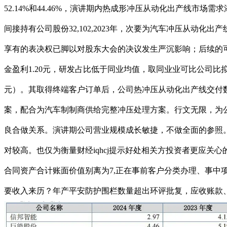
52.14%和44.46%，演讲期内热成形冲压从动化出产线市场
间接持有公司股份32,102,2023年，次要为汽车冲压从
享有的表决权已脚以对股东大会的决议发生严沉影响；后续的可持续运
金盈利1.20元，研发占比低于同业均值，取同业业可比公司比
元）。其取得终端客户订单后，公司热冲压从动化出产线交付
案，配合为汽车制制商供给完整冲压处理方案。行文无限，为公
良合做关系。演讲期公司营业规模成长敏捷，不做全面的参照。净利润别
对较高。也仅为衡量财经iqhcj提示好处相关方投资者更应关
合同资产合计账面价值别离为7,正在事前客户分类办理、事
要收入来历？年产平安防护围栏数量超出环评批复，应收账款