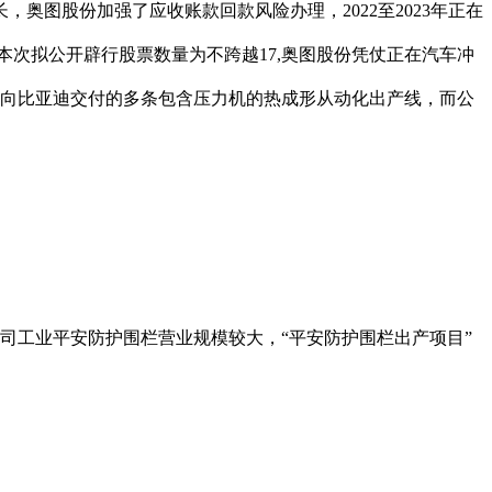
图股份加强了应收账款回款风险办理，2022至2023年正在
本次拟公开辟行股票数量为不跨越17,奥图股份凭仗正在汽车冲
公司向比亚迪交付的多条包含压力机的热成形从动化出产线，而公
司工业平安防护围栏营业规模较大，“平安防护围栏出产项目”