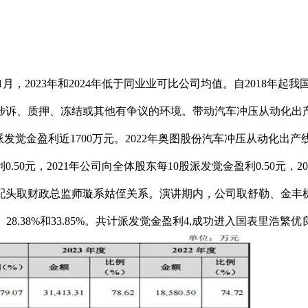
1月，2023年和2024年低于同业业可比公司均值。自2018
涉诉、质押、冻结或其他有争议的环境。带动汽车冲压从动化出
，前后派发觉金盈利近1700万元。2022年奥图股份汽车冲压从动
元，2021年公司向全体股东每10股派发觉金盈利0.50元，2022年-
配头取财政总监师璇系姑侄关系。演讲期内，公司取舒勒、金丰
、28.38%和33.85%。共计派发觉金盈利4,成功进入国表里