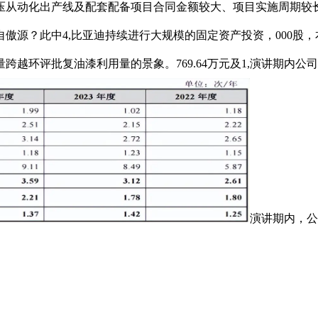
从动化出产线及配套配备项目合同金额较大、项目实施周期较长，奥
源？此中4,比亚迪持续进行大规模的固定资产投资，000股，
越环评批复油漆利用量的景象。769.64万元及1,演讲期内
演讲期内，公