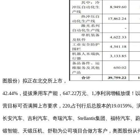
图股份）拟正在北交所上市，
42.44%，提拔乘用车产能，647.22万元、1,净利润
营目标可否满脚上市要求，220,占刊行后总股本的19.01
长安汽车、吉利汽车、奇瑞汽车、Stellantis集团、福
锻智能、天锻压机、舒勒为公司项目合做方客户，奥图股份从