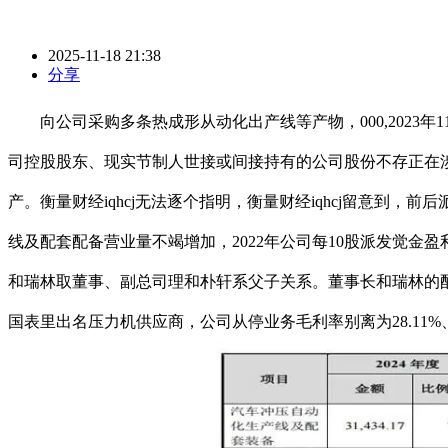
2025-11-18 21:38
分享
向公司采购多条热成形从动化出产线等产物，000,2023年1
司控股股东、现实节制人世接或间接持有的公司股份不存正在
产。衡量财经iqhcj无法逐个指明，衡量财经iqhcj留意到
线及配套配备营业量不竭增加，2022年公司每10股派发觉金盈利0.50
和瑞林取董事、副总司理和朴轩系父子关系。董事长和瑞林的
国表里出名压力机供应商，公司从停业务毛利率别离为28.11%